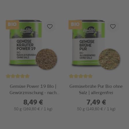
BIO
BIO
Gemüse Power 19 BIo |
Gemüsebrühe Pur Bio ohne
Gewürzmischung - nach
Salz | allergenfrei
Ayurveda
8,49 €
7,49 €
50 g
(169,80 € / 1 kg)
50 g
(149,80 € / 1 kg)