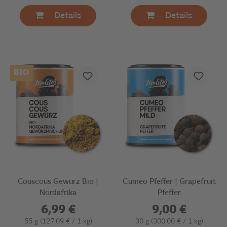
Details
Details
BIO
Couscous Gewürz Bio |
Cumeo Pfeffer | Grapefruit
Nordafrika
Pfeffer
6,99 €
9,00 €
55 g
(127,09 € / 1 kg)
30 g
(300,00 € / 1 kg)