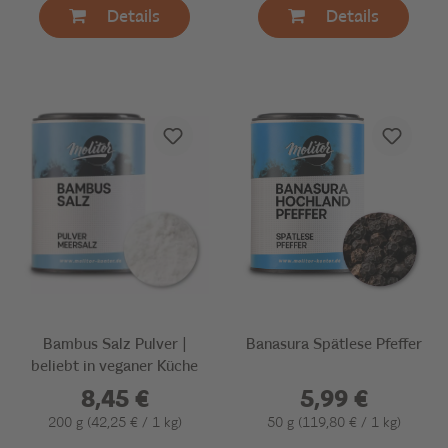
Details
Details
Bambus Salz Pulver |
Banasura Spätlese Pfeffer
beliebt in veganer Küche
8,45 €
5,99 €
200 g
(42,25 € / 1 kg)
50 g
(119,80 € / 1 kg)