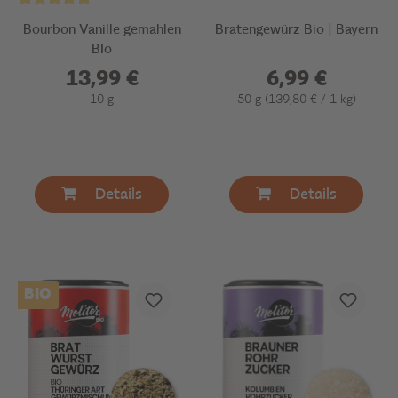
Bourbon Vanille gemahlen
Bratengewürz Bio | Bayern
BIo
13,99 €
6,99 €
10 g
50 g
(139,80 € / 1 kg)
Details
Details
BIO