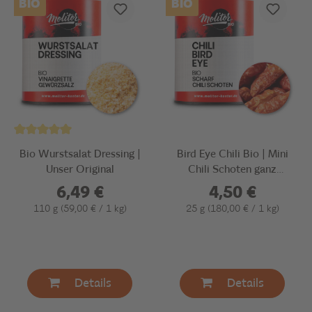
BIO
BIO
Bio Wurstsalat Dressing |
Bird Eye Chili Bio | Mini
Unser Original
Chili Schoten ganz
getrocknet
6,49 €
4,50 €
110 g
(59,00 € / 1 kg)
25 g
(180,00 € / 1 kg)
Details
Details