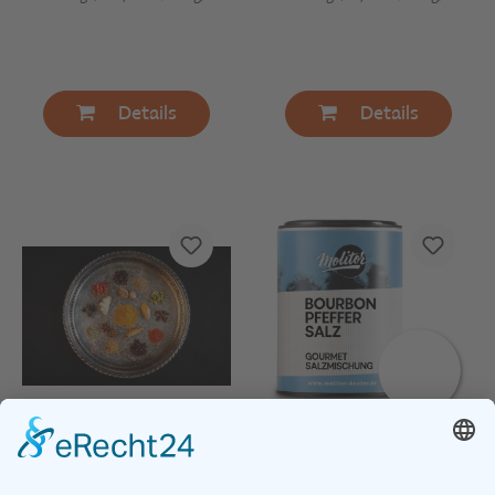
Details
Details
Gewürze Profi Schulung |
Tageskurs für
Gewürzsalz Bourbon
Küchenpersonal &