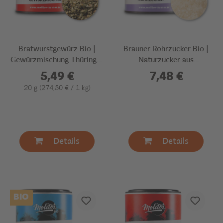
Bratwurstgewürz Bio |
Brauner Rohrzucker Bio |
Gewürzmischung Thüringer
Naturzucker aus
Art
Zuckerrohrsaft
5,49 €
7,48 €
20 g
(274,50 € / 1 kg)
Details
Details
BIO