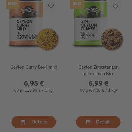
BIO
BIO
Ceylon Curry Bio | mild
Ceylon Zimtstangen
gebrochen Bio
6,95 €
6,99 €
60 g
(115,83 € / 1 kg)
80 g
(87,38 € / 1 kg)
Details
Details