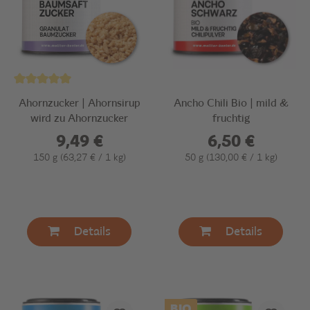
Ahornzucker | Ahornsirup
Ancho Chili Bio | mild &
wird zu Ahornzucker
fruchtig
9,49 €
6,50 €
150 g
(63,27 € / 1 kg)
50 g
(130,00 € / 1 kg)
Details
Details
BIO