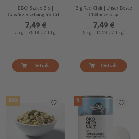
BBQ-Sauce Bio |
Big Red Chili | Unser Beste
Gewürzmischung für Grill-
Chilimischung
& Bratensoße
7,49 €
7,49 €
55 g
(136,18 € / 1 kg)
65 g
(115,23 € / 1 kg)
Details
Details
BIO
%