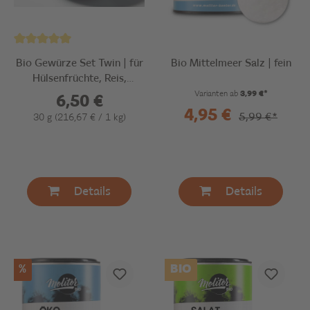
Bio Gewürze Set Twin | für
Bio Mittelmeer Salz | fein
Hülsenfrüchte, Reis,
Pasta...
Varianten ab
3,99 €*
6,50 €
4,95 €
5,99 €*
30 g
(216,67 € / 1 kg)
Details
Details
%
BIO