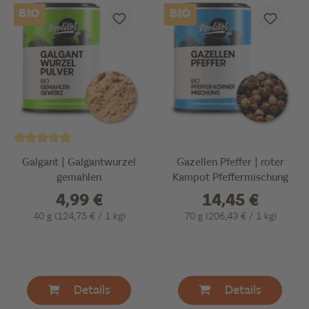
BIO
BIO
Galgant | Galgantwurzel
Gazellen Pfeffer | roter
gemahlen
Kampot Pfeffermischung
4,99 €
14,45 €
40 g
(124,75 € / 1 kg)
70 g
(206,43 € / 1 kg)
Details
Details