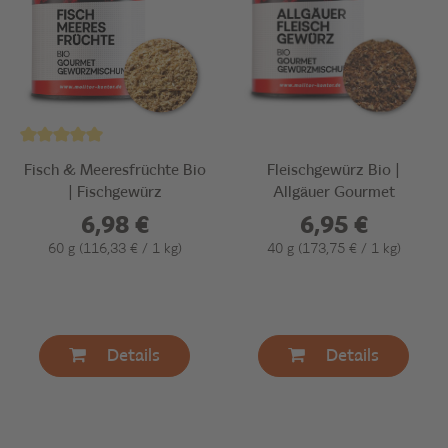
Fisch & Meeresfrüchte Bio
Fleischgewürz Bio |
| Fischgewürz
Allgäuer Gourmet
6,98 €
6,95 €
60 g
(116,33 € / 1 kg)
40 g
(173,75 € / 1 kg)
Details
Details