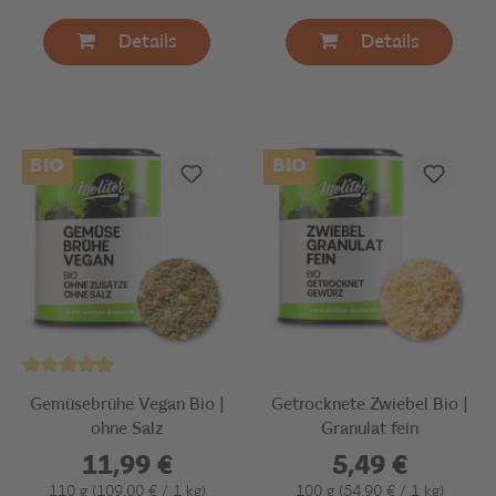
Details
Details
BIO
BIO
Gemüsebrühe Vegan Bio |
Getrocknete Zwiebel Bio |
ohne Salz
Granulat fein
11,99 €
5,49 €
110 g
(109,00 € / 1 kg)
100 g
(54,90 € / 1 kg)