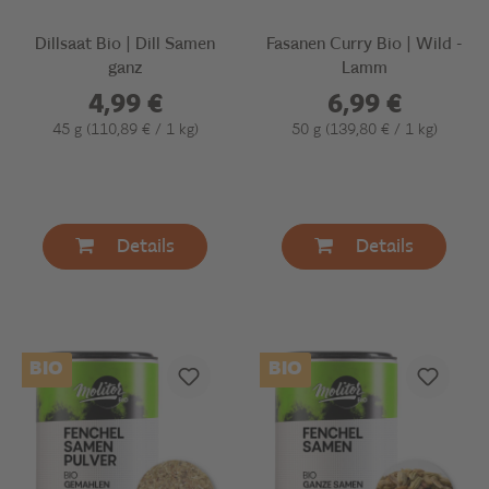
Dillsaat Bio | Dill Samen
Fasanen Curry Bio | Wild -
ganz
Lamm
4,99 €
6,99 €
45 g
(110,89 € / 1 kg)
50 g
(139,80 € / 1 kg)
Details
Details
BIO
BIO