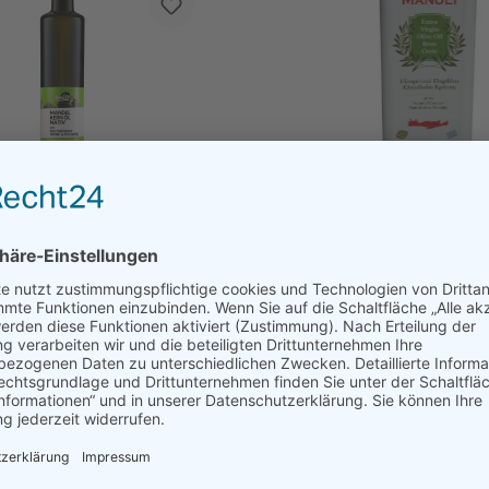
Bio nativ | kaltgepresst
Olivenöl Manoli Kreta |
Nativ, Extra Vir
24,90 €
89,50 €
Details
Details