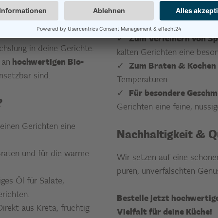
 für deine Küche
Jedes Öl hat seine besonde
Anwendungen in der Küche
zum Kochen – mit den
Zum Verfeinern von Sp
hslung in deine Gerichte.
kalten Gerichten eine beso
 an
hochwertigen Bio-
Zum Braten & Kochen
insetzbar sind.
Temperaturen.
Für besondere Geschm
?
Gerichten eine feine, nussi
deinen Gerichten eine
Nachhaltigkeit & Q
Braten und für die warme
Wir setzen auf eine schone
puren, unverfälschten Genu
ges Öl für Salate,
erichten.
Bestelle jetzt hochwertig
irekt aus Kreta, fruchtig
Vielfalt für deine Küche!