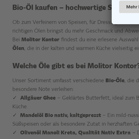
Bio-Öl kaufen – hochwertige Speiseöle
Ob zum Verfeinern von Speisen, für Dressings oder 
richtigen Ölen bringst du mehr Geschmack und Abwec
Bei
Molitor Kontor
findest du eine erlesene Auswahl
Ölen
, die in der kalten und warmen Küche vielseitig e
Welche Öle gibt es bei Molitor Kontor
Unser Sortiment umfasst verschiedene
Bio-Öle
, die 
besondere Note verleihen:
Allgäuer Ghee
– Geklärtes Butterfett, ideal zum 
Küche.
Mandelöl Bio nativ, kaltgepresst
– Ein mild-nussi
Süßspeisen oder als besondere Zutat in herzhaften G
Olivenöl Manoli Kreta, Qualität Nativ Extra
– D