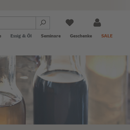
e
Essig & Öl
Seminare
Geschenke
SALE