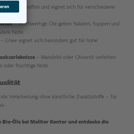
ren Eigenschaften und eignet sich für verschiedene
:
eisen
– Hochwertige Öle geben Salaten, Suppen und
ndere Note.
– Ghee eignet sich besonders gut für hohe
ackserlebnisse
– Mandelöl oder Olivenöl verleihen
ge oder fruchtige Note.
ualität
nde Verarbeitung ohne künstliche Zusatzstoffe – für
ss.
e Bio-Öle bei Molitor Kontor und entdecke die