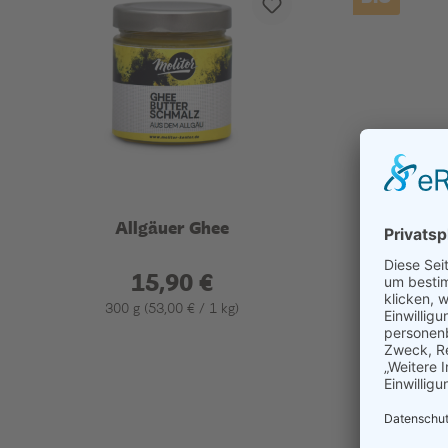
Allgäuer Ghee
Mandelöl 
15,90 €
300 g
(53,00 € / 1 kg)
Details