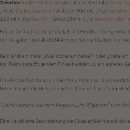
Zutaten:
Bunter Pfeffer Jamaika*
(Dose 150 ml.),
Gemüseb
,
Weiß-Blaues Gourmet Salz
(Dose 300 ml.)
,
Paprikapulver
150 ml.)
,
Big Red Chili
(Dose 150 ml.)
,
Jalapeno Flocken r
Erlebe fünfmal köstliche Vielfalt mit Paprika – bring Farb
der Ausgabe Juni/Juli 2024 leckere Paprika-Rezepte vor, di
Kein Grübeln mehr: „Was koche ich heute?“ oder „Habe ich 
los. Beim darauffolgenden Einkauf wählst du ein anderes Ge
Um das Nachkochen zu erleichtern, haben wir die benötigte
Bestellen und die Rezepte nachkochen. So hast du im Handu
Quelle: Rezepte aus dem Magazin „Die Allgäuerin“ vom AV
Eine detaillierte Beschreibung der Einzelartikel findest du