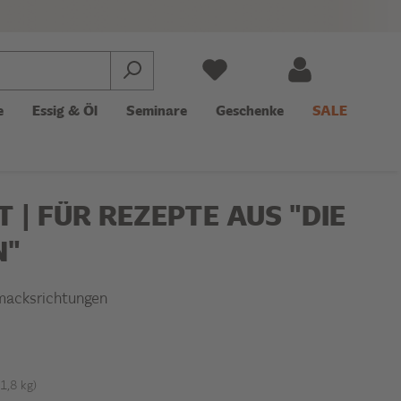
e
Essig & Öl
Seminare
Geschenke
SALE
 | FÜR REZEPTE AUS "DIE
N"
macksrichtungen
 1,8 kg)