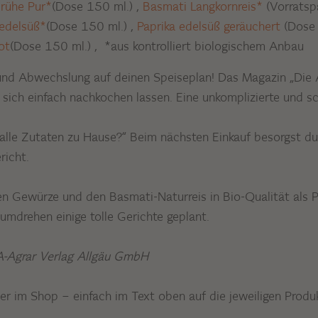
rühe Pur*
(Dose 150 ml.)
,
Basmati Langkornreis*
(Vorratsp
 edelsüß*
(Dose 150 ml.)
,
Paprika edelsüß geräuchert
(Dose
ot
(Dose 150 ml.)
, *aus kontrolliert biologischem Anbau
e und Abwechslung auf deinen Speiseplan! Das Magazin „Die 
e sich einfach nachkochen lassen. Eine unkomplizierte und s
alle Zutaten zu Hause?“ Beim nächsten Einkauf besorgst du
richt.
n Gewürze und den Basmati-Naturreis in Bio-Qualität als Pa
mdrehen einige tolle Gerichte geplant.
A-Agrar Verlag Allgäu GmbH
 hier im Shop – einfach im Text oben auf die jeweiligen Prod