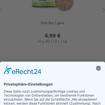
Anis Bio | ganz
4,99 €
60 g
(83,17 € / 1 kg)
Details
SERVICE
INFOS
KONTAKT