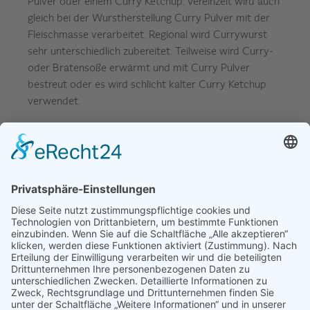
Pulver oder einem Curry Ketchup. Vereinzelt wird auch
gleich bei der Wurstherstellung Curry Pulver mit der
Fleischmasse verarbeitet. Regional wird Currywurst
sehr unterschiedlich zubereitet. Teilweise wird Curry-
oder Bratensoße erwärmt und mit Curry Pulver
bestreut oder es wird schlicht kalter Curry Ketchup
verwendet.
Quelle: wikipedia.org
SERVICE
INFOS
KONTAKT