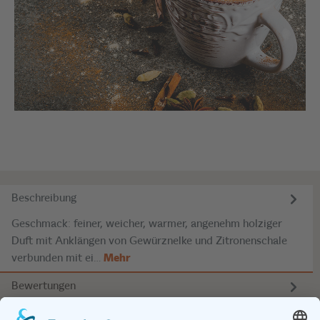
Beschreibung
Geschmack: feiner, weicher, warmer, angenehm holziger
Duft mit Anklängen von Gewürznelke und Zitronenschale
verbunden mit ei…
Mehr
Bewertungen