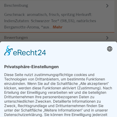
Beschreibung
Geschmack: aromatisch, frisch, spritzig Herkunft:
IndienZutaten: Schwarzer Tee* (98,5%), natürliches
Bergamotte-Aroma, *aus…
Mehr
Bewertungen
SERVICE
INFOS
KONTAKT