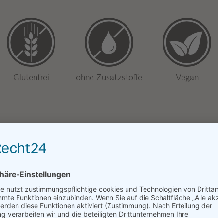
Glutenfrei
ohne Zusatzstoffe
Vegan