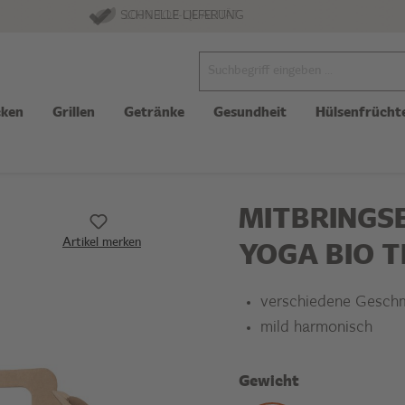
100% TOP-QUALITÄT
SCHNELLE LIEFERUNG
ken
Grillen
Getränke
Gesundheit
Hülsenfrücht
MITBRINGSE
Artikel merken
YOGA BIO 
verschiedene Gesch
mild harmonisch
Gewicht