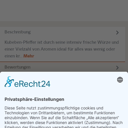
Beschreibung
Kubeben-Pfeffer ist durch seine intensiv frische Würze und
einer Vielzahl von Aromen ideal für alles was wenig oder
einen kr…
Mehr
Bewertungen
SERVICE
INFOS
KONTAKT