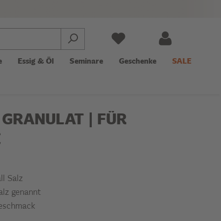
e
Essig & Öl
Seminare
Geschenke
SALE
 GRANULAT | FÜR
E
all Salz
alz genannt
zgeschmack