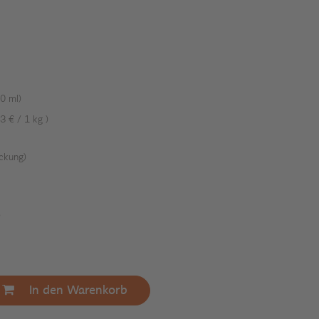
0 ml)
3 € / 1 kg )
ckung)
)
In den Warenkorb